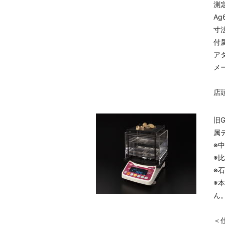
測
Ag
寸法
付
ア
メー
店頭
旧
属
※
※
※
※
ん
＜