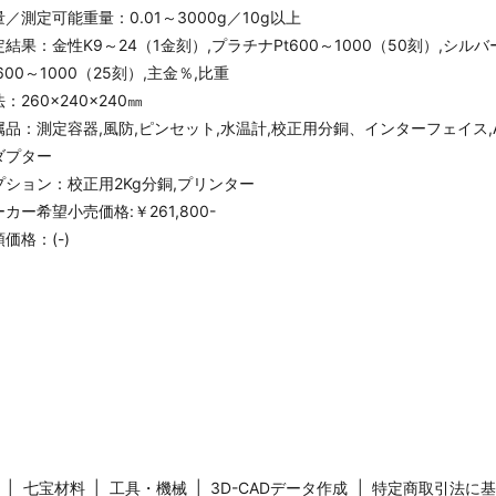
／測定可能重量：0.01～3000g／10g以上
定結果：金性K9～24（1金刻）,プラチナPt600～1000（50刻）,シルバ
600～1000（25刻）,主金％,比重
：260×240×240㎜
属品：測定容器,風防,ピンセット,水温計,校正用分銅、インターフェイス,
ダプター
プション：校正用2Kg分銅,プリンター
カー希望小売価格:￥261,800-
価格：(-)
七宝材料
工具・機械
3D-CADデータ作成
特定商取引法に基