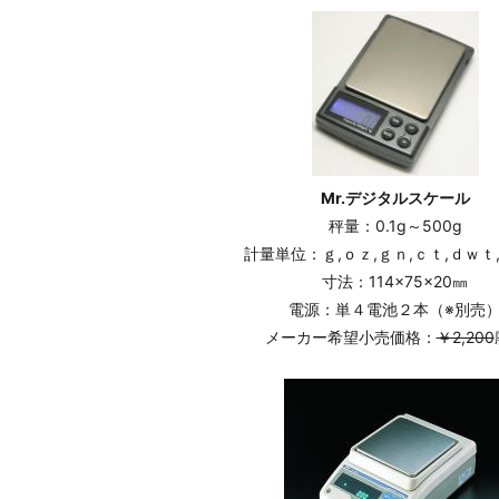
Mr.デジタルスケール
秤量：0.1g～500g
計量単位：ｇ,ｏｚ,ｇｎ,ｃｔ,ｄｗｔ
寸法：114×75×20㎜
電源：単４電池２本（※別売
メーカー希望小売価格：
￥2,200