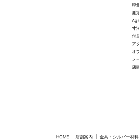
秤量
測
Ag
寸法
付
ア
オ
メー
店頭
HOME
店舗案内
金具・シルバー材料