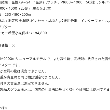
定結果：金性K9～24（1金刻）,プラチナPt600～1000（50刻）,シルバ
600～1000（25刻）,主金％,比重
：260×190×200㎜
属品：測定容器,風防,ピンセット,水温計,校正用分銅、インターフェイス,
ダプター
カー希望小売価格:￥184,800-
価格：(-)
GK-2000のリニューアルモデルで、より高性能、高機能に改良された貴
テスターです。
中が空洞の物は測定できません。
比重が貴金属と同じ物は測定できません。
石付きの貴金属は測定できません。
本製品のグラム表示は、国内の計量法に基づく取引や証明には使用でき
。
仕様＞