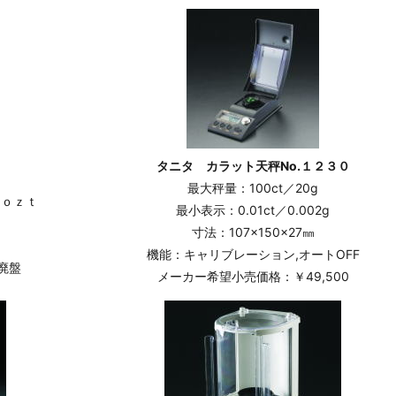
タニタ カラット天秤No.１２３０
最大秤量：100ct／20g
,ｏｚｔ
最小表示：0.01ct／0.002g
寸法：107×150×27㎜
）
機能：キャリブレーション,オートOFF
廃盤
メーカー希望小売価格：￥49,500