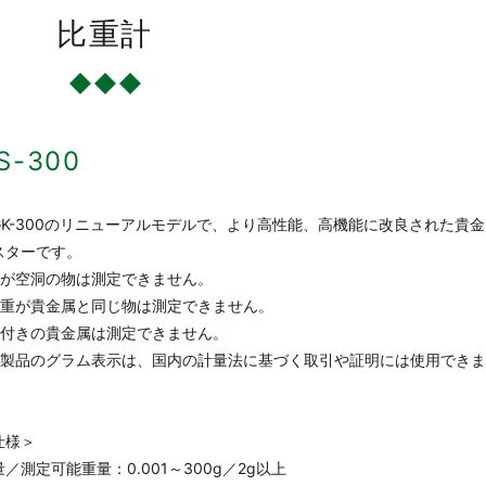
比重計
-300
GK-300のリニューアルモデルで、より高性能、高機能に改良された貴
スターです。
中が空洞の物は測定できません。
比重が貴金属と同じ物は測定できません。
石付きの貴金属は測定できません。
本製品のグラム表示は、国内の計量法に基づく取引や証明には使用でき
。
仕様＞
量／測定可能重量：0.001～300g／2g以上