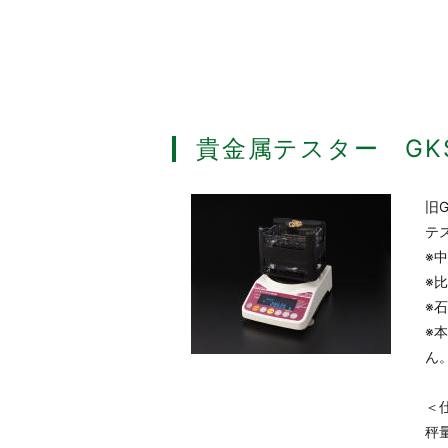
貴金属テスター GKS
旧
テ
※
※
※
※
ん
＜
秤